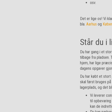
osv.
Det er lige os! Vi kl
bla.
Aarhus
og
Købe
Står du i 
Du har gang i et sto
tilbage fra pladsen. 
hjem, har lige præci
dagens opgaver gjor
Du har købt et stort 
skal først bruges på
lagerplads, og det bli
Vi leverer con
til opbevaring
kan de indrett
Du kan parker