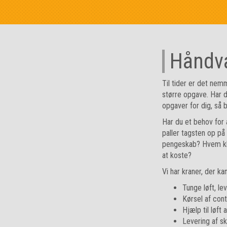
Håndvæ
Til tider er det nem
større opgave. Har d
opgaver for dig, så
Har du et behov for a
paller tagsten op på 
pengeskab? Hvem kla
at koste?
Vi har kraner, der ka
Tunge løft, le
Kørsel af cont
Hjælp til løft
Levering af s