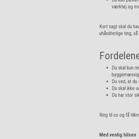
værktøj og ma
Kort sagt skal du ha
uhåndterlige ting, så
Fordelene
Du skal kun rin
byggemæssige
Du ved, at du a
Du skal ikke u
Du har stor si
Ring til os og få til
Med venlig hilsen