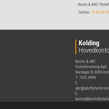
Bechs & ABC Flyttef
Telefon:
75 52 69 9
Kolding
Hovedkonto
Bechs & ABC
Flytteforretning ApS
Nordager 8, 6000 Kol
T: 7552 6999
E:
abc@abcflytteforretn
E:
bechs@bechsflyttefo