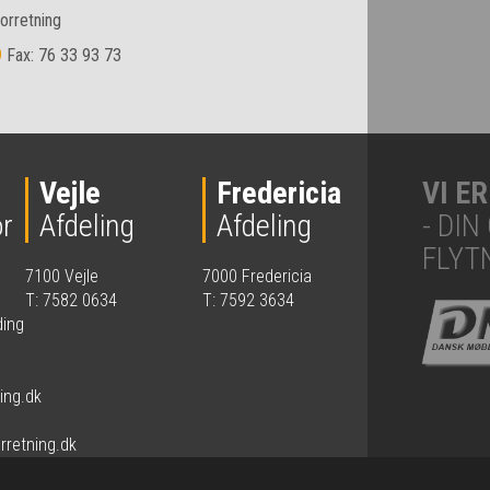
orretning
9
Fax: 76 33 93 73
Vejle
Fredericia
VI E
r
Afdeling
Afdeling
- DI
FLYT
7100 Vejle
7000 Fredericia
T: 7582 0634
T: 7592 3634
ding
ing.dk
rretning.dk