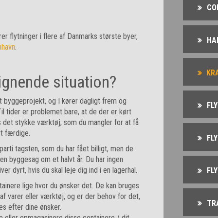
CO
arer flytninger i flere af Danmarks største byer,
HA
nhavn
.
KR
lignende situation?
rt byggeprojekt, og I kører dagligt frem og
FL
Til tider er problemet bare, at de der er kørt
s det stykke værktøj, som du mangler for at få
t færdige.
FL
parti tagsten, som du har fået billigt, men de
 en byggesag om et halvt år. Du har ingen
ver dyrt, hvis du skal leje dig ind i en lagerhal.
FL
tainere lige hvor du ønsker det. De kan bruges
 af varer eller værktøj, og er der behov for det,
TR
es efter dine ønsker.
e eller opmagasinere disse containere / dit