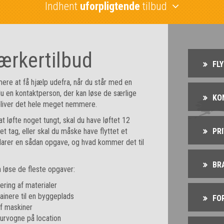
Indhent
uforpligtende
tilbud
rkertilbud
FL
mere at få hjælp udefra, når du står med en
u en kontaktperson, der kan løse de særlige
KO
 bliver det hele meget nemmere.
t løfte noget tungt, skal du have løftet 12
et tag, eller skal du måske have flyttet et
PR
rer en sådan opgave, og hvad kommer det til
BR
n løse de fleste opgaver:
vering af materialer
ainere til en byggeplads
FO
 af maskiner
kurvogne på location