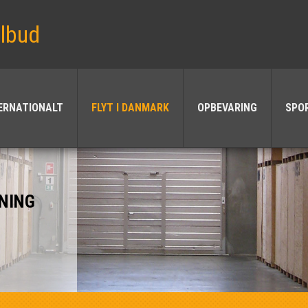
ilbud
TERNATIONALT
FLYT I DANMARK
OPBEVARING
SPO
NING