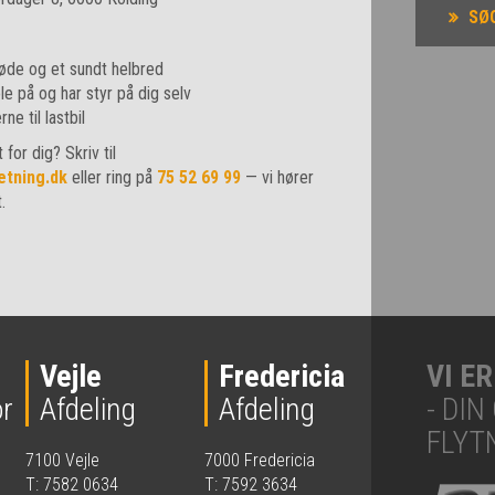
SØ
øde og et sundt helbred
ole på og har styr på dig selv
ne til lastbil
for dig? Skriv til
etning.dk
eller ring på
75 52 69 99
— vi hører
.
Vejle
Fredericia
VI E
r
Afdeling
Afdeling
- DI
FLYT
7100 Vejle
7000 Fredericia
T: 7582 0634
T: 7592 3634