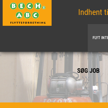
Indhent t
FLYT IN
SØG JOB