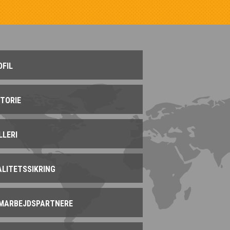
OFIL
STORIE
LLERI
ALITETSSIKRING
MARBEJDSPARTNERE