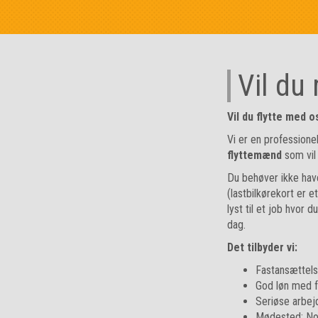
Vil du
Vil du flytte med o
Vi er en professionel
flyttemænd
som vil 
Du behøver ikke hav
(lastbilkørekort er e
lyst til et job hvor 
dag.
Det tilbyder vi:
Fastansættels
God løn med f
Seriøse arbejd
Mødested: No