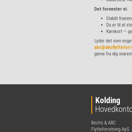
Det forventer vi:
Stabilt fremm
Du er til at st
Kørekort — ger
Lyder det som noget 
abc@abcflytteforr
gerne fra dig snarest
Kolding
Hovedkonto
Bechs & ABC
Flytteforretning ApS