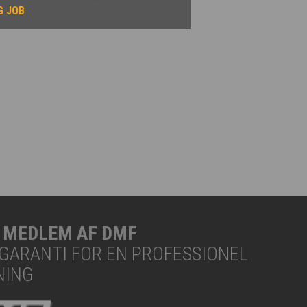
G JOB
R MEDLEM AF DMF
N GARANTI FOR EN PROFESSIONEL
NING