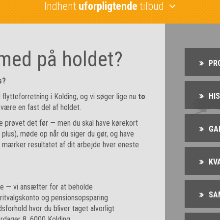
Indhent
uforpligtende
tilbud
 med på holdet?
PR
s?
HI
 flytteforretning i Kolding, og vi søger lige nu
to
være en fast del af holdet.
e prøvet det før — men du skal have kørekort
GA
t plus), møde op når du siger du gør, og have
du mærker resultatet af dit arbejde hver eneste
KV
e — vi ansætter for at beholde
SA
ritvalgskonto og pensionsopsparing
sforhold hvor du bliver taget alvorligt
rdager 8, 6000 Kolding