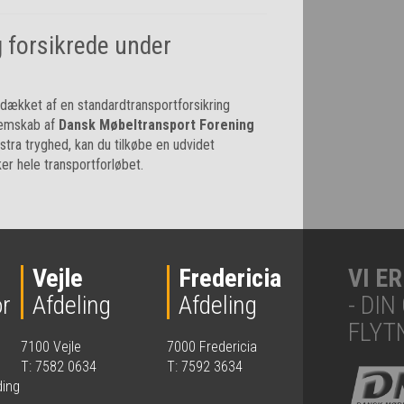
g forsikrede under
r dækket af en standardtransportforsikring
emskab af
Dansk Møbeltransport Forening
stra tryghed, kan du tilkøbe en udvidet
er hele transportforløbet.
Vejle
Fredericia
VI E
r
Afdeling
Afdeling
- DI
FLYT
7100 Vejle
7000 Fredericia
T: 7582 0634
T: 7592 3634
ding