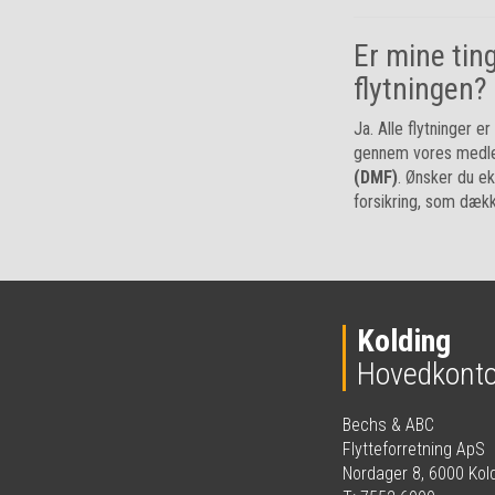
Er mine tin
flytningen?
Ja. Alle flytninger e
gennem vores medl
(DMF)
. Ønsker du ek
forsikring, som dækk
Kolding
Hovedkonto
Bechs & ABC
Flytteforretning ApS
Nordager 8, 6000 Kol