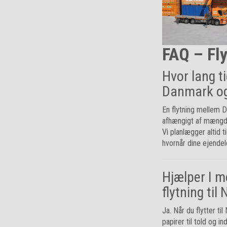
FAQ – Fly
Hvor lang t
Danmark o
En flytning mellem 
afhængigt af mængde
Vi planlægger altid
hvornår dine ejende
Hjælper I m
flytning til
Ja. Når du flytter t
papirer til told og in