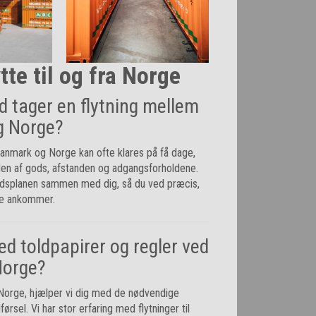
tte til og fra Norge
id tager en flytning mellem
g Norge?
Danmark og Norge kan ofte klares på få dage,
n af gods, afstanden og adgangsforholdene.
 tidsplanen sammen med dig, så du ved præcis,
le ankommer.
ed toldpapirer og regler ved
 Norge?
il Norge, hjælper vi dig med de nødvendige
dførsel. Vi har stor erfaring med flytninger til