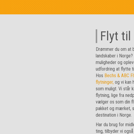
Flyt ti
Drømmer du om at b
landskaber i Norge? 
muligheder og oplev
udfordring at flytte ti
Hos
Bechs & ABC Fly
flytninger,
og vi kan h
som muligt. Vi står k
flytning, lige fra ne
vælger os som din fly
pakket og mærket, så
destination i Norge.
Har du brug for midl
ting, tilbyder vi ogs