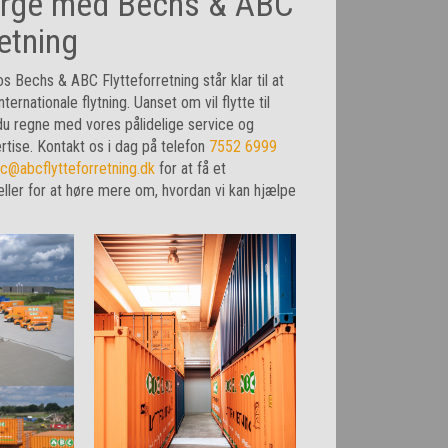
Norge med Bechs & ABC
retning
s Bechs & ABC Flytteforretning står klar til at
ternationale flytning. Uanset om vil flytte til
 du regne med vores pålidelige service og
rtise. Kontakt os i dag på telefon
7552 6999
c@abcflytteforretning.dk
for at få et
 eller for at høre mere om, hvordan vi kan hjælpe