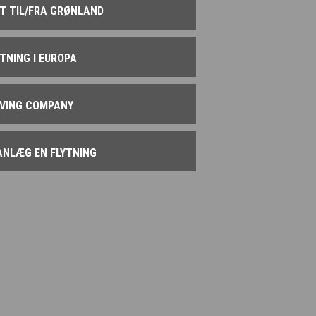
YT TIL/FRA GRØNLAND
YTNING I EUROPA
VING COMPANY
ANLÆG EN FLYTNING