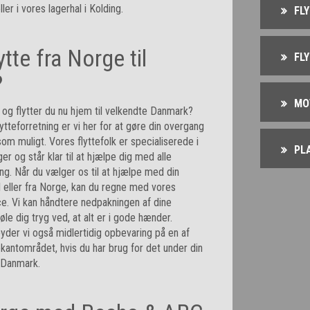
ller i vores lagerhal i Kolding.
FL
ytte fra Norge til
FL
?
MO
 og flytter du nu hjem til velkendte Danmark?
teforretning er vi her for at gøre din overgang
om muligt. Vores flyttefolk er specialiserede i
PL
ger og står klar til at hjælpe dig med alle
ing. Når du vælger os til at hjælpe med din
il eller fra Norge, kan du regne med vores
ce. Vi kan håndtere nedpakningen af dine
øle dig tryg ved, at alt er i gode hænder.
byder vi også midlertidig opbevaring på en af
rekantområdet, hvis du har brug for det under din
l Danmark.