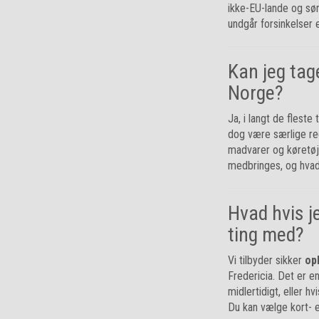
ikke-EU-lande og sørg
undgår forsinkelser 
Kan jeg tag
Norge?
Ja, i langt de fleste
dog være særlige reg
madvarer og køretøje
medbringes, og hvad
Hvad hvis je
ting med?
Vi tilbyder sikker
op
Fredericia. Det er en
midlertidigt, eller hv
Du kan vælge kort- e