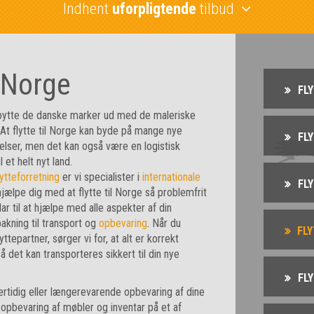
Indhent
uforpligtende
tilbud
l Norge
FL
ytte de danske marker ud med de maleriske
At flytte til Norge kan byde på mange nye
FL
elser, men det kan også være en logistisk
l et helt nyt land.
tteforretning
er vi specialister i
internationale
FL
jælpe dig med at flytte til Norge så problemfrit
lar til at hjælpe med alle aspekter af din
dpakning til transport og
opbevaring
. Når du
FLY
ttepartner, sørger vi for, at alt er korrekt
 det kan transporteres sikkert til din nye
FLY
ertidig eller længerevarende opbevaring af dine
å opbevaring af møbler og inventar på et af